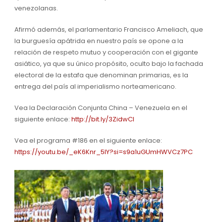
venezolanas.
Afirmó además, el parlamentario Francisco Ameliach, que
la burguesía apátrida en nuestro país se opone a la
relación de respeto mutuo y cooperación con el gigante
asiático, ya que su único propósito, oculto bajo la fachada
electoral de la estafa que denominan primarias, es la
entrega del país al imperialismo norteamericano.
Vea la Declaración Conjunta China – Venezuela en el
siguiente enlace:
http://bit.ly/3ZidwCl
Vea el programa #186 en el siguiente enlace:
https://youtu.be/_eK6Knr_5lY?si=s9a1uGUmHWVCz7PC