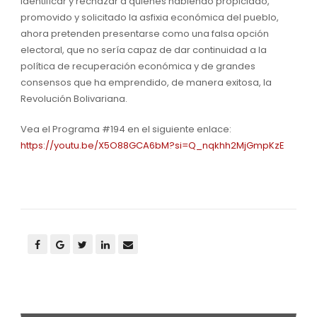
identificar y rechazar a quienes habiendo propiciado,
promovido y solicitado la asfixia económica del pueblo,
ahora pretenden presentarse como una falsa opción
electoral, que no sería capaz de dar continuidad a la
política de recuperación económica y de grandes
consensos que ha emprendido, de manera exitosa, la
Revolución Bolivariana.
Vea el Programa #194 en el siguiente enlace:
https://youtu.be/X5O88GCA6bM?si=Q_nqkhh2MjGmpKzE