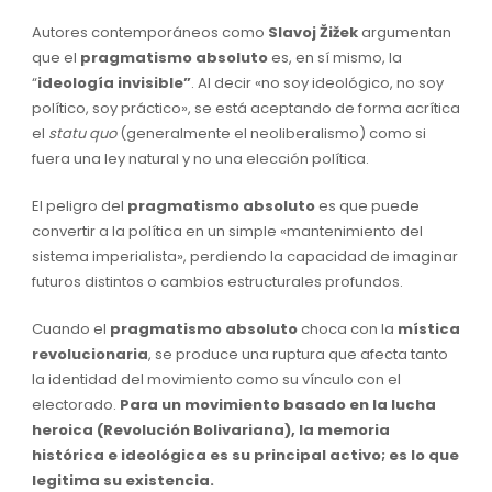
Autores contemporáneos como
Slavoj Žižek
argumentan
que el
pragmatismo absoluto
es, en sí mismo, la
“
ideología invisible”
. Al decir «no soy ideológico, no soy
político, soy práctico», se está aceptando de forma acrítica
el
statu quo
(generalmente el neoliberalismo) como si
fuera una ley natural y no una elección política.
El peligro del
pragmatismo absoluto
es que puede
convertir a la política en un simple «mantenimiento del
sistema imperialista», perdiendo la capacidad de imaginar
futuros distintos o cambios estructurales profundos.
Cuando el
pragmatismo absoluto
choca con la
mística
revolucionaria
, se produce una ruptura que afecta tanto
la identidad del movimiento como su vínculo con el
electorado.
Para un movimiento basado en la lucha
heroica (Revolución Bolivariana), la memoria
histórica e ideológica es su principal activo; es lo que
legitima su existencia.