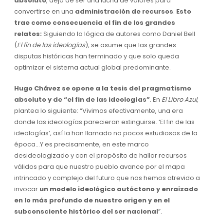
absoluto
, deja de ser una lucha de valores para
convertirse en una
administración de recursos
.
Esto
trae como consecuencia el fin de los grandes
relatos:
Siguiendo la lógica de autores como Daniel Bell
(
El fin de las ideologías
), se asume que las grandes
disputas históricas han terminado y que solo queda
optimizar el sistema actual global predominante.
Hugo Chávez se opone a la tesis del pragmatismo
absoluto y de “el fin de las ideologías”
. En
El Libro Azul,
plantea lo siguiente: “Vivimos efectivamente, una era
donde las ideologías parecieran extinguirse. ‘El fin de las
ideologías’, así la han llamado no pocos estudiosos de la
época…Y es precisamente, en este marco
desideologizado y con el propósito de hallar recursos
válidos para que nuestro pueblo avance por el mapa
intrincado y complejo del futuro que nos hemos atrevido a
invocar
un modelo ideológico autóctono y enraizado
en lo más profundo de nuestro origen y en el
subconsciente histórico del ser nacional
”.