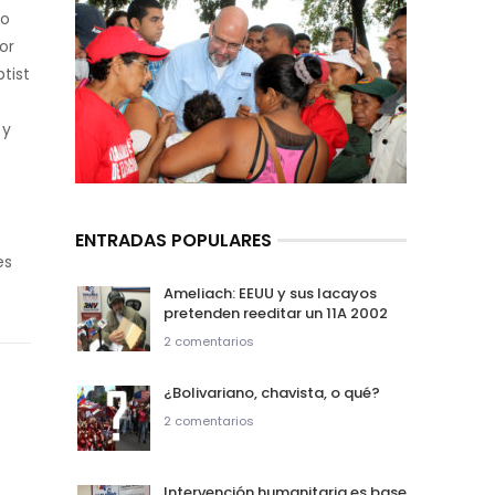
do
or
tist
 y
ENTRADAS POPULARES
es
Ameliach: EEUU y sus lacayos
pretenden reeditar un 11A 2002
2 comentarios
¿Bolivariano, chavista, o qué?
2 comentarios
Intervención humanitaria es base