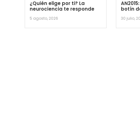
¿Quién elige por ti? La
AN2015:
neurociencia te responde
botín d
5 agosto, 2026
30 julio, 2