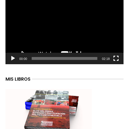
Reproductor
de
video
00:00
02:18
MIS LIBROS