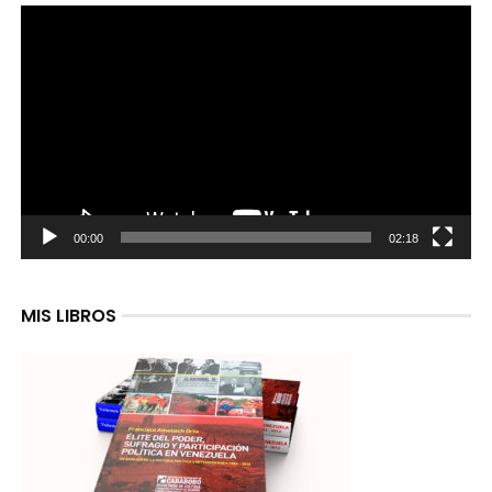
Reproductor
de
video
00:00
02:18
MIS LIBROS