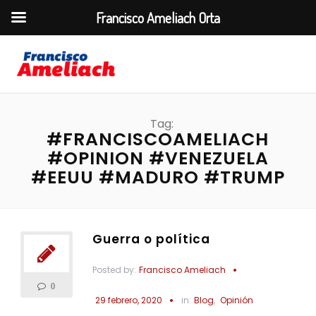
Francisco Ameliach Orta
Tag:
#FRANCISCOAMELIACH
#OPINION #VENEZUELA
#EEUU #MADURO #TRUMP
Guerra o política
Posted by:
Francisco Ameliach
0
29 febrero, 2020
in:
Blog
,
Opinión