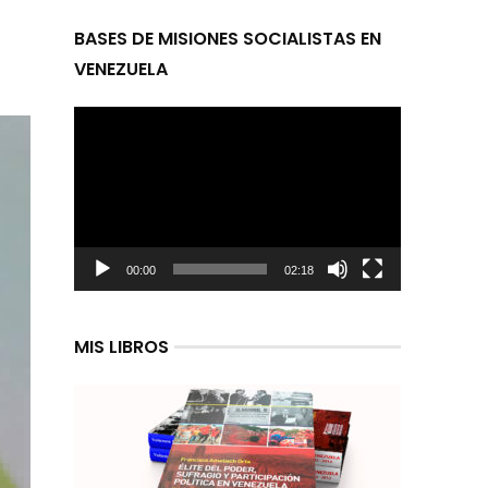
BASES DE MISIONES SOCIALISTAS EN
VENEZUELA
Reproductor
de
video
00:00
02:18
MIS LIBROS