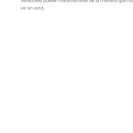
Venezuela puede manisfestarse de la manera que ho
vio en esta...