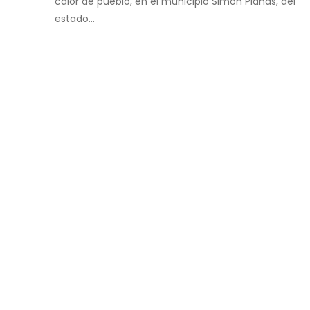
calor de pueblo, en el municipio Simón Planas, del
estado...