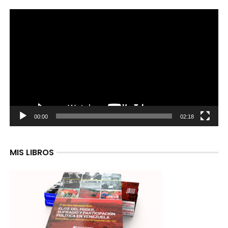
Reproductor
de
video
00:00
02:18
MIS LIBROS