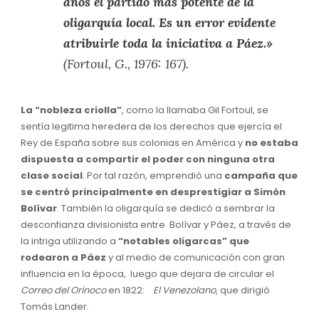
años el partido más potente de la
oligarquía local. Es un error evidente
atribuirle toda la iniciativa a Páez.»
(Fortoul, G., 1976: 167).
La “nobleza criolla”
, como la llamaba Gil Fortoul, se
sentía legitima heredera de los derechos que ejercía el
Rey de España sobre sus colonias en América y
no estaba
dispuesta a compartir el poder con ninguna otra
clase social
. Por tal razón, emprendió una
campaña que
se centró principalmente en desprestigiar a Simón
Bolívar
. También la oligarquía se dedicó a sembrar la
desconfianza divisionista entre Bolívar y Páez, a través de
la intriga utilizando a
“notables oligarcas” que
rodearon a Páez
y al medio de comunicación con gran
influencia en la época, luego que dejara de circular el
Correo del Orinoco
en 1822:
El Venezolano
, que dirigió
Tomás Lander.