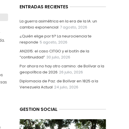
ENTRADAS RECIENTES
La guerra asimétrica en la era de la IA: un
cambio exponencial
7 agosto, 2026
r
¿Quién elige por ti? La neurociencia te
da.
responde
5 agosto, 2026
AN2015: el caso CITGO y el botín de la
“continuidad”
30 julio, 2026
Por ahora no hay otro camino: de Bolívar a la
geopolítica de 2026
26 julio, 2026
os
Diplomacia de Paz: de Bolívar en 1825 a la
osas
Venezuela Actual
24 julio, 2026
GESTION SOCIAL
n