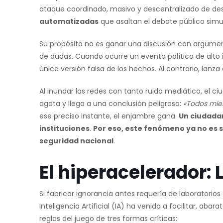
ataque coordinado, masivo y descentralizado de d
automatizadas
que asaltan el debate público sim
Su propósito no es ganar una discusión con argumento
de dudas. Cuando ocurre un evento político de alto i
única versión falsa de los hechos. Al contrario, lanz
Al inundar las redes con tanto ruido mediático, el
agota y llega a una conclusión peligrosa:
«Todos mien
ese preciso instante, el enjambre gana.
Un ciudada
instituciones
.
Por eso, este fenómeno ya no es 
seguridad nacional
.
El hiperacelerador: L
Si fabricar ignorancia antes requería de laboratorios
Inteligencia Artificial (IA) ha venido a facilitar, aba
reglas del juego de tres formas críticas: