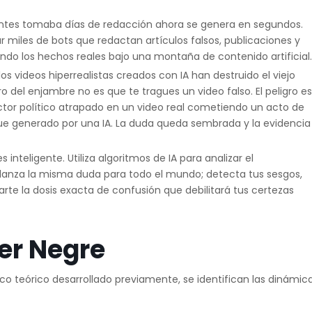
ntes tomaba días de redacción ahora se genera en segundos.
iles de bots que redactan artículos falsos, publicaciones y
ndo los hechos reales bajo una montaña de contenido artificial.
os videos hiperrealistas creados con IA han destruido el viejo
ro del enjambre no es que te tragues un video falso. El peligro es
actor político atrapado en un video real cometiendo un acto de
ue generado por una IA. La duda queda sembrada y la evidencia
 inteligente. Utiliza algoritmos de IA para analizar el
 lanza la misma duda para todo el mundo; detecta tus sesgos,
rte la dosis exacta de confusión que debilitará tus certezas
er Negre
co teórico desarrollado previamente, se identifican las dinámic