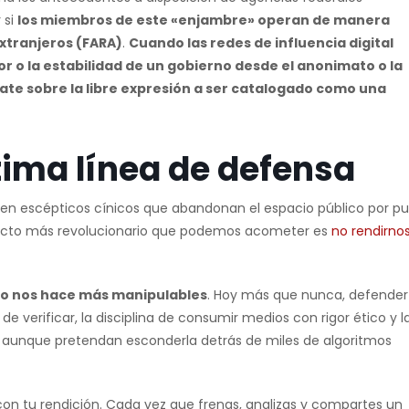
 si
los miembros de este «enjambre» operan de manera
extranjeros (FARA)
.
Cuando las redes de influencia digital
or o la estabilidad de un gobierno desde el anonimato o la
ate sobre la libre expresión a ser catalogado como una
ltima línea de defensa
 en escépticos cínicos que abandonan el espacio público por pu
 acto más revolucionario que podemos acometer es
no rendirno
olo nos hace más manipulables
. Hoy más que nunca, defender
e verificar, la disciplina de consumir medios con rigor ético y l
o, aunque pretendan esconderla detrás de miles de algoritmos
con tu rendición. Cada vez que frenas, analizas y compartes un