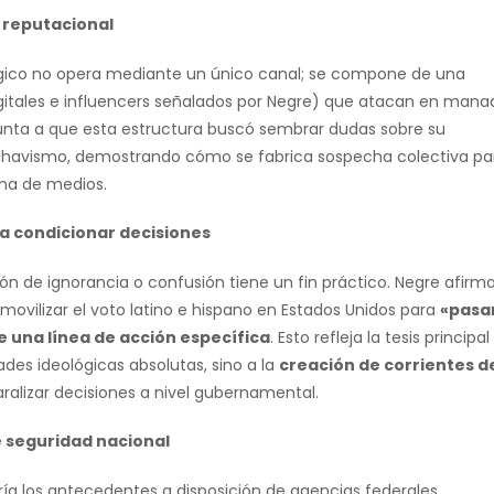
a reputacional
ógico no opera mediante un único canal; se compone de una
igitales e influencers señalados por Negre) que atacan en mana
unta a que esta estructura buscó sembrar dudas sobre su
el chavismo, demostrando cómo se fabrica sospecha colectiva pa
ema de medios.
a condicionar decisiones
ión de ignorancia o confusión tiene un fin práctico. Negre afirm
 movilizar el voto latino e hispano en Estados Unidos para
«pasa
e una línea de acción específica
. Esto refleja la tesis principal
ades ideológicas absolutas, sino a la
creación de corrientes d
aralizar decisiones a nivel gubernamental.
de seguridad nacional
ía los antecedentes a disposición de agencias federales