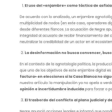
El uso del «enjambre» como táctica de asfixi
De acuerdo con lo analizado, un enjambre agnotol
multiplicidad de nodos (en este caso, operadores d
desde diferentes flancos. La acusación de Negre ap
integridad al acusarlo de recibir financiamiento d
neutralizar la credibilidad de un actor en el ecosist
La desinformación no busca convencer, busc
En el contexto de la agnotología política, la producc
que uno de los objetivos de este enjambre digital es
factura» en elecciones si la Casa Blanca no sigu
nuestro artículo: la manipulación ya no apela a verd
opinión e incertidumbre inducida
para forzar o p
El trasbordo del conflicto al plano judicial y 
Negre anunció acciones legales e informó que pondr