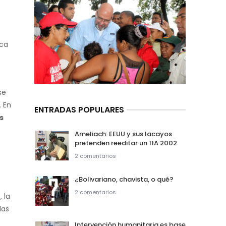
ica
se
. En
ENTRADAS POPULARES
s
Ameliach: EEUU y sus lacayos
pretenden reeditar un 11A 2002
2 comentarios
¿Bolivariano, chavista, o qué?
2 comentarios
 la
las
Intervención humanitaria es base