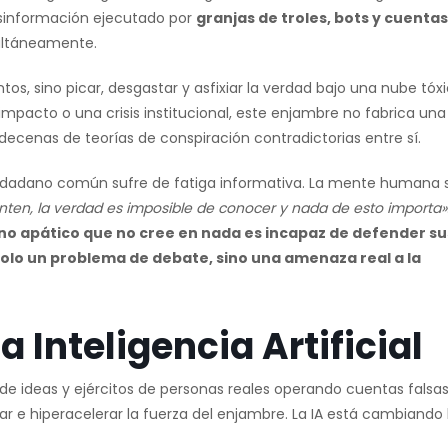
esinformación ejecutado por
granjas de troles, bots y cuentas
ultáneamente.
s, sino picar, desgastar y asfixiar la verdad bajo una nube tóx
mpacto o una crisis institucional, este enjambre no fabrica una
a decenas de teorías de conspiración contradictorias entre sí.
 ciudadano común sufre de fatiga informativa. La mente humana 
ten, la verdad es imposible de conocer y nada de esto importa»
no apático que no cree en nada es incapaz de defender su
solo un problema de debate, sino una amenaza real a la
a Inteligencia Artificial
 de ideas y ejércitos de personas reales operando cuentas falsas,
ratar e hiperacelerar la fuerza del enjambre. La IA está cambiando 