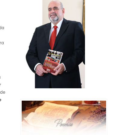
da
ra
a
r
 de
e