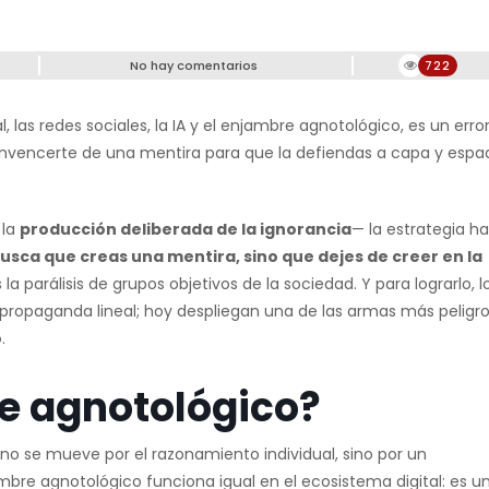
No hay comentarios
722
 las redes sociales, la IA y el enjambre agnotológico, es un erro
convencerte de una mentira para que la defiendas a capa y espa
 la
producción deliberada de la ignorancia
— la estrategia ha
usca que creas una mentira, sino que dejes de creer en la
s la parálisis de grupos objetivos de la sociedad. Y para lograrlo, l
 propaganda lineal; hoy despliegan una de las armas más peligr
o
.
e agnotológico?
 no se mueve por el razonamiento individual, sino por un
bre agnotológico funciona igual en el ecosistema digital: es u