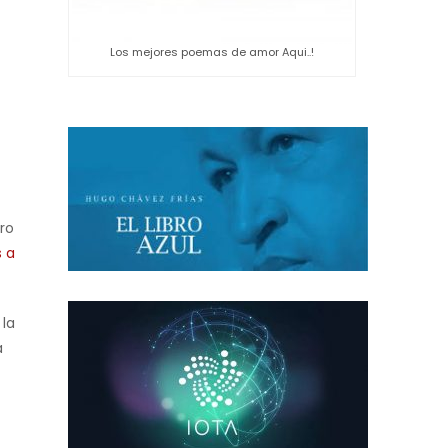
Los mejores poemas de amor Aqui..!
ro
s a
 la
a