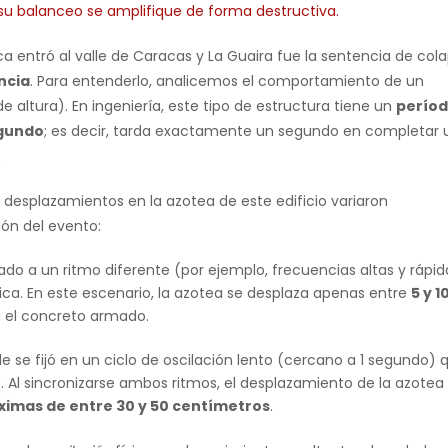
u balanceo se amplifique de forma destructiva.
a entró al valle de Caracas y La Guaira fue la sentencia de col
ncia
. Para entenderlo, analicemos el comportamiento de un
 altura). En ingeniería, este tipo de estructura tiene un
perío
egundo
; es decir, tarda exactamente un segundo en completar 
.
 desplazamientos en la azotea de este edificio variaron
ión del evento:
brado a un ritmo diferente (por ejemplo, frecuencias altas y rápid
tica. En este escenario, la azotea se desplaza apenas entre
5 y 1
a el concreto armado.
valle se fijó en un ciclo de oscilación lento (cercano a 1 segundo) 
. Al sincronizarse ambos ritmos, el desplazamiento de la azotea
ximas de entre 30 y 50 centímetros
.