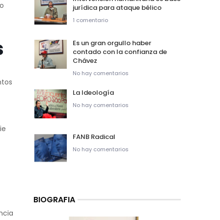
to
jurídica para ataque bélico
1 comentario
s
Es un gran orgullo haber
contado con la confianza de
Chávez
No hay comentarios
ntos
La Ideología
No hay comentarios
ie
FANB Radical
No hay comentarios
BIOGRAFIA
ncia