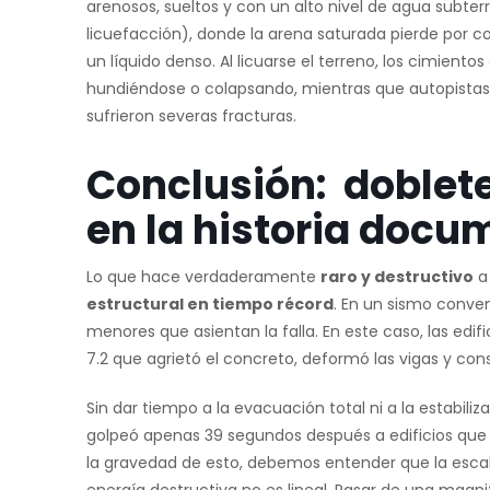
arenosos, sueltos y con un alto nivel de agua subte
licuefacción), donde la arena saturada pierde po
un líquido denso. Al licuarse el terreno, los cimiento
hundiéndose o colapsando, mientras que autopistas 
sufrieron severas fracturas.
Conclusión: doblet
en la historia doc
Lo que hace verdaderamente
raro y destructivo
a 
estructural en tiempo récord
. En un sismo conve
menores que asientan la falla. En este caso, las edi
7.2 que agrietó el concreto, deformó las vigas y consu
Sin dar tiempo a la evacuación total ni a la estabil
golpeó apenas 39 segundos después a edificios qu
la gravedad de esto, debemos entender que la esca
energía destructiva no es lineal. Pasar de una magni