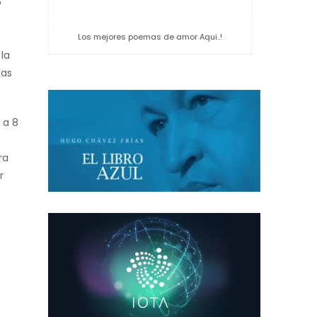
o
Los mejores poemas de amor Aqui..!
la
das
 a 8
ra
r