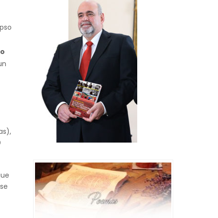
apso
do
un
as),
0
que
 se