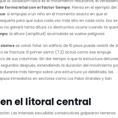
ue la
oscilación
física es el movimiento resultante, el verdader
 forma letal con el factor tiempo
. Piensa en el ejemplo del
que
: si empujas a un niño en el momento exacto en que el
equeña para que suba cada vez más alto en cada ciclo. Eso es 
niño no ganará tanta altura. Lo destructivo ocurre cuando te que
empo
; la altura (amplitud) acumulada se vuelve peligrosa.
 sismos
se volvió fatal. Un edificio de 10 pisos puede resistir de 4
to se fracture. El primer sismo (7.2) actuó como ese empuje
lástico de sus columnas. Sin dar tiempo a que la estructura detuvie
 39 segundos después, extendiendo la duración del movimiento po
a durante más tiempo sobre una estructura ya debilitada, las
lapsos inmediatos en sectores como Los Palos Grandes y San
n el litoral central
ación. Las intensas sacudidas consecutivas golpearon terrenos