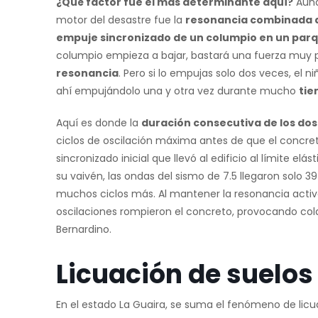
¿Qué factor fue el más determinante aquí?
Aunq
motor del desastre fue la
resonancia combinada de
empuje sincronizado de un columpio en un par
columpio empieza a bajar, bastará una fuerza muy p
resonancia
. Pero si lo empujas solo dos veces, el 
ahí empujándolo una y otra vez durante mucho
ti
Aquí es donde la
duración consecutiva de los dos
ciclos de oscilación máxima antes de que el concre
sincronizado inicial que llevó al edificio al límite e
su vaivén, las ondas del sismo de 7.5 llegaron solo
muchos ciclos más. Al mantener la resonancia activ
oscilaciones rompieron el concreto, provocando co
Bernardino.
Licuación de suelos e
En el estado La Guaira, se suma el fenómeno de licu