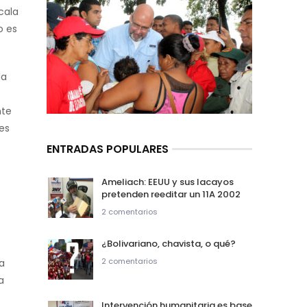
cala
o es
la
nte
es
ENTRADAS POPULARES
Ameliach: EEUU y sus lacayos
pretenden reeditar un 11A 2002
2 comentarios
¿Bolivariano, chavista, o qué?
2 comentarios
a
a
Intervención humanitaria es base