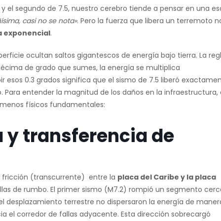
 el segundo de 7.5, nuestro cerebro tiende a pensar en una es
ísima, casi no se nota»
. Pero la fuerza que libera un terremoto n
a exponencial
.
rficie ocultan saltos gigantescos de energía bajo tierra. La reg
écima de grado que sumes, la energía se multiplica
ir esos 0.3 grados significa que el sismo de 7.5 liberó exactame
. Para entender la magnitud de los daños en la infraestructura, 
nómenos físicos fundamentales:
a y transferencia de
 fricción (transcurrente) entre la
placa del Caribe y la placa
llas de rumbo. El primer sismo (M7.2) rompió un segmento cerc
el desplazamiento terrestre no dispersaron la energía de maner
a el corredor de fallas adyacente. Esta dirección sobrecargó