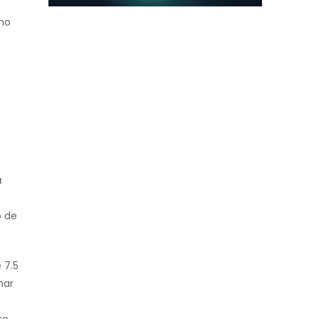
mo
a
o de
 7.5
nar
ro