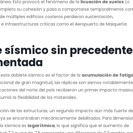
rránea. Esto provocó el fenómeno de la
licuación de suelos
(o
r completo su cohesión y pasa a comportarse temporalmente co
s de múltiples edificios costeros perdieron sustentación,
e infraestructuras críticas como el Aeropuerto de Maiquetía
e sísmico sin precedente
umentada
este doblete sísmico es el factor de la
acumulación de fatig
ncional de gran magnitud, las réplicas son sismos notablemente
ficaciones del norte del país recibieron un primer impacto masiv
mió la flexibilidad de los materiales.
ización de las estructuras, un segundo impacto aún más fuerte de
e ya se encontraban mecánicamente debilitados. Para dimensio
la sísmica es
logarítmica
, lo que significa que el aumento de
tud 7.2 a una de 7.5 representa una diferencia de 0.3 grados, pe