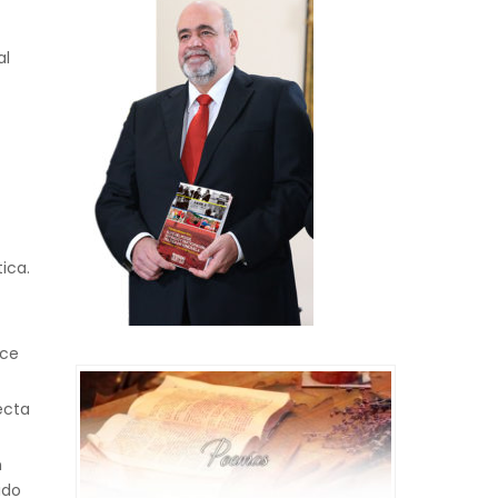
al
ica.
ece
ecta
n
ido