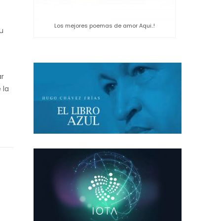
Los mejores poemas de amor Aqui..!
tu
ar
 la