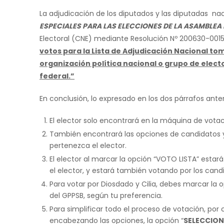
La adjudicación de los diputados y las diputadas nac
ESPECIALES PARA LAS ELECCIONES DE LA ASAMBLEA 
Electoral (CNE) mediante Resolución Nº 200630-0015
votos para la Lista de Adjudicación Nacional to
organización política nacional o grupo de electo
federal.”
En conclusión, lo expresado en los dos párrafos anter
El elector solo encontrará en la máquina de votac
También encontrará las opciones de candidatos y 
pertenezca el elector.
El elector al marcar la opción “VOTO LISTA” estar
el elector, y estará también votando por los candi
Para votar por Diosdado y Cilia, debes marcar la 
del GPPSB, según tu preferencia.
Para simplificar todo el proceso de votación, po
encabezando las opciones, la opción “
SELECCIO