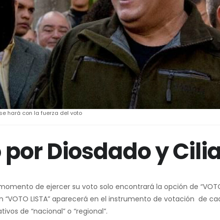
se hará con la fuerza del voto
por Diosdado y Cili
l momento de ejercer su voto solo encontrará la opción de “VOT
pción “VOTO LISTA” aparecerá en el instrumento de votación de ca
ativos de “nacional” o “regional”.