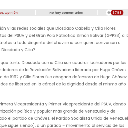
as
,
Opinión
No hay comentarios
3783
 y las redes sociales que Diosdado Cabello y Cilia Flores
as del PSUV y del Gran Polo Patriotico Simón Bolívar (GPPSB) a l
triotas a todo dirigente del chavismo con quien conversan o
Diosdado y Cilia?
orque tanto Diosdado como Cilia son cuadros luchadores por las
adores de la Revolución Bolivariana liderada por Hugo Chávez.
o de 1992 y Cilia Flores fue abogada defensora de Hugo Chávez
dos de libertad en la cárcel de la dignidad desde el mismo año
rimera Vicepresidenta y Primer Viceprecidente del PSUV, dando
anización política y popular más grande de Venezuela y de
do el partido de Chávez, el Partido Socialista Unido de Venezue
ue sigue siendo), a un partido – movimiento al servicio de las