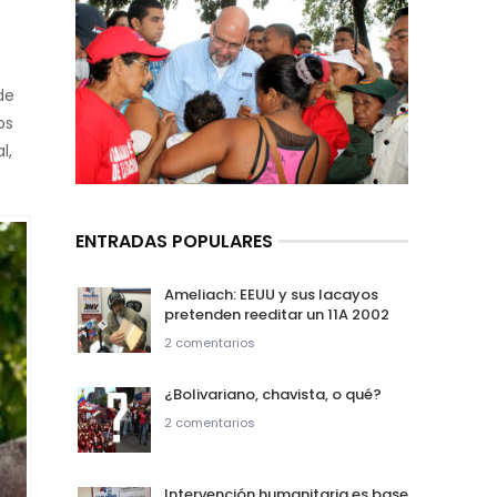
de
hos
l,
ENTRADAS POPULARES
Ameliach: EEUU y sus lacayos
pretenden reeditar un 11A 2002
2 comentarios
¿Bolivariano, chavista, o qué?
2 comentarios
Intervención humanitaria es base