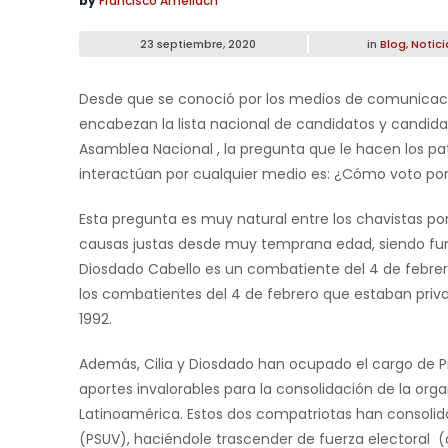
by
Francisco Ameliach
23 septiembre, 2020
in
Blog
,
Notici
Desde que se conoció por los medios de comunicación
encabezan la lista nacional de candidatos y candidat
Asamblea Nacional , la pregunta que le hacen los pa
interactúan por cualquier medio es: ¿Cómo voto por 
Esta pregunta es muy natural entre los chavistas p
causas justas desde muy temprana edad, siendo fund
Diosdado Cabello es un combatiente del 4 de febrer
los combatientes del 4 de febrero que estaban priva
1992.
Además, Cilia y Diosdado han ocupado el cargo de P
aportes invalorables para la consolidación de la org
Latinoamérica. Estos dos compatriotas han consolida
(PSUV), haciéndole trascender de fuerza electoral (q