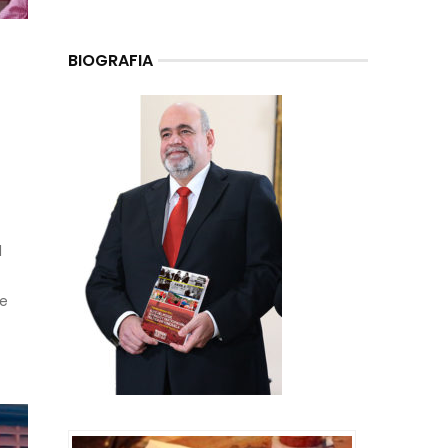
BIOGRAFIA
l
de