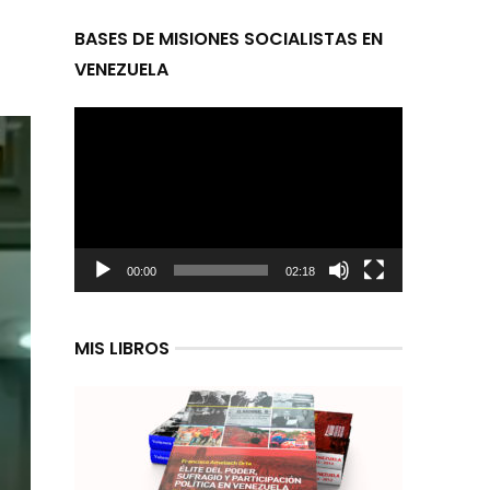
BASES DE MISIONES SOCIALISTAS EN
VENEZUELA
Reproductor
de
video
00:00
02:18
MIS LIBROS