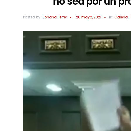
no sea por un pr
Posted by:
Johana Ferrer
26 mayo, 2021
in:
Galería
,