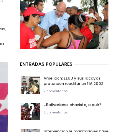
su
ca,
an
ENTRADAS POPULARES
Ameliach: EEUU y sus lacayos
pretenden reeditar un 11A 2002
2 comentarios
¿Bolivariano, chavista, o qué?
2 comentarios
Intervención humanitaria es base