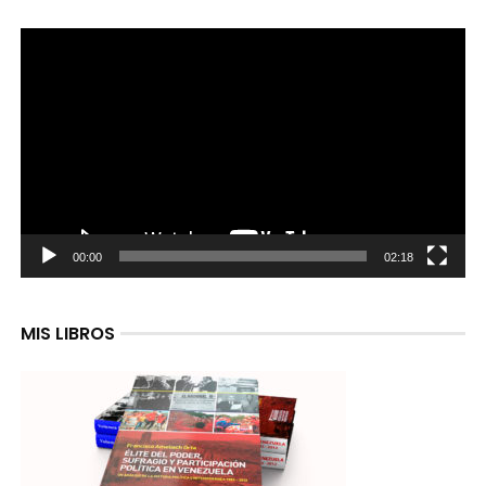
Reproductor
de
video
00:00
02:18
MIS LIBROS