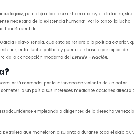
a es la paz
, pero deja claro que esta no excluye a la lucha, sino
te necesario de la existencia humana”. Por lo tanto, la lucha
no tendría sentido.
García Pelayo señala, que esta se refiere a la política exterior, 
 exterior, entre lucha política y guerra, en base a principios de
ntro de la concepción moderna del
Estado – Nación
.
ra?
a guerra, está marcada por la intervención violenta de un actor
de someter a un país a sus intereses mediante acciones directa 
io estadounidense empleando a dirigentes de la derecha venezol
za petrolera que manejaron a su antojo durante todo el siglo XX 