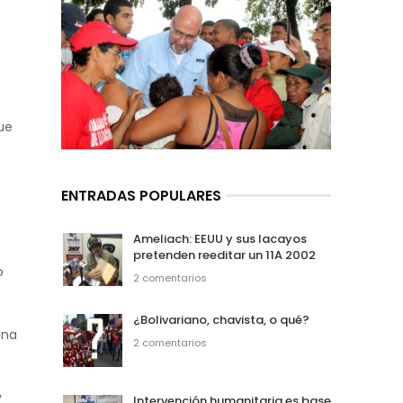
que
ENTRADAS POPULARES
Ameliach: EEUU y sus lacayos
pretenden reeditar un 11A 2002
o
2 comentarios
¿Bolivariano, chavista, o qué?
ana
2 comentarios
y
Intervención humanitaria es base