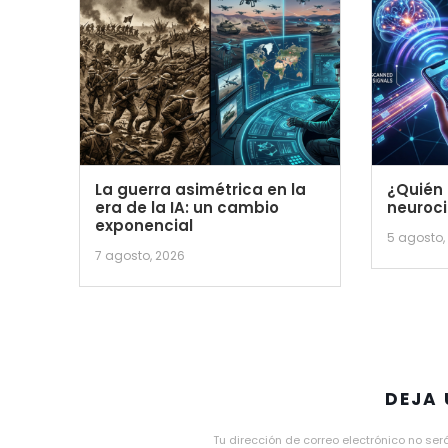
La guerra asimétrica en la
¿Quién e
era de la IA: un cambio
neuroci
exponencial
5 agosto,
7 agosto, 2026
DEJA
Tu dirección de correo electrónico no ser