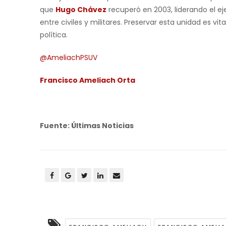
que
Hugo Chávez
recuperó en 2003, liderando el e
entre civiles y militares. Preservar esta unidad es vit
política.
@AmeliachPSUV
Francisco Ameliach Orta
Fuente: Últimas Noticias