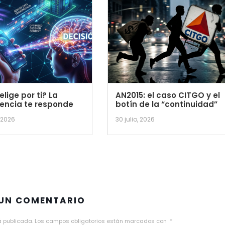
lige por ti? La
AN2015: el caso CITGO y el
encia te responde
botín de la “continuidad”
 2026
30 julio, 2026
 UN COMENTARIO
á publicada.
Los campos obligatorios están marcados con
*