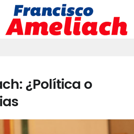
ch: ¿Política o
ias