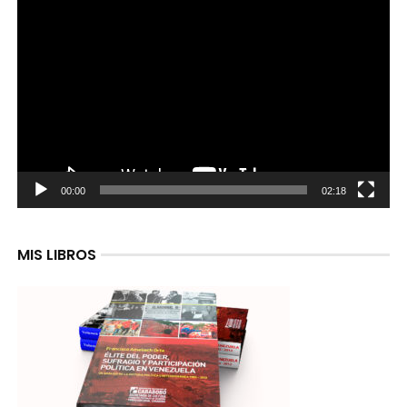
Reproductor
de
video
00:00
02:18
MIS LIBROS