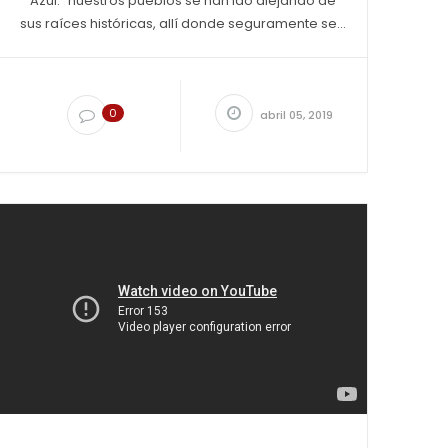
Azul: “nuestros pueblos se han ido alejando de
sus raíces históricas, allí donde seguramente se...
0
abril 05, 2019