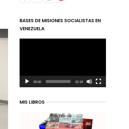
BASES DE MISIONES SOCIALISTAS EN
VENEZUELA
Reproductor
de
video
00:00
02:18
MIS LIBROS