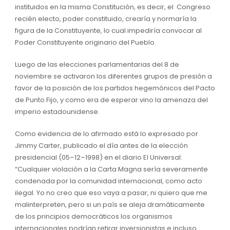
instituidos en la misma Constitución, es decir, el Congreso
recién electo, poder constituido, crearía y normaría la
figura de la Constituyente, lo cual impediría convocar al
Pode
r Constituyente originario del P
ueblo.
L
uego de las elecciones parlamentarias del 8 de
noviembre se activaron los diferentes grupos de presión a
favor de la posición de los partidos hege
mónicos del Pacto
de Punto Fijo
,
y
como era de esperar vino la amenaza del
imperio estadounidense
.
Como evidencia de lo afirmado está lo expresado por
Jimmy Carter,
publicado
el
día antes de la elección
presidencial
(05
–
12–
1998
)
en el diario
El Universal
:
“Cualquier violación a la Carta Magna sería severamente
condenada por la comunidad internacional, como acto
ilegal. Yo no creo que eso vaya a pasar, ni quiero que me
malinterpreten, pero si un país se aleja dramáticamente
de los principios democráticos los organismos
internacionales podrían retirar inversionistas e incluso