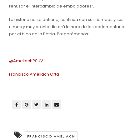
rehusar el intercambio de embajadores”.
La historia no se detiene, contin
ua con sus tiempos y sus
ritmos y
m
uy pronto dictará la hora de las parlamenta
rias
por el bien de la Patria
.
Preparémonos!
@
AmeliachPSUV
Francisco
Ameliach
Orta
FRANCISCO AMELIACH