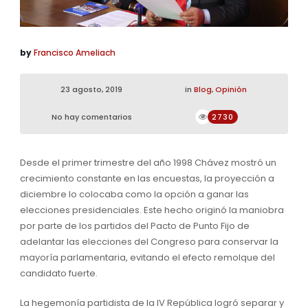
by
Francisco Ameliach
23 agosto, 2019
in
Blog
,
Opinión
No hay comentarios
2730
Desde el primer trimestre del año 1998 Chávez mostró un
crecimiento
constante en las encuestas, la
proyección a
diciembre lo colocaba como
la
opción
a ganar las
elecciones presidenciales. Este hecho originó la maniobra
por parte de los partidos del Pacto de Punto Fijo de
adelantar
las elecciones del C
ongreso para
conservar
la
mayoría
parlamentaria
, evitando el efecto remolque del
candidato fuerte
.
La
hegemonía partidista de la IV R
epública
logró separar
y