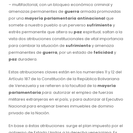
– multifactorial, con un bloqueo económico criminal y
amenazas permanentes de
guerra
armada promovidas
por una
mayoría parlamentaria antinacional
que
somete a nuestro pueblo a un perverso
sufrimiento
y
estrés permanente que altera su
paz
espiritual; saltan a la
vista dos atribuciones constitucionales de vital importancia
para cambiar la situación de
sufrimiento
y amenaza
permanentes de
guerra
, por un estado de
felicidad
y
paz
duradera.
Estas atribuciones claves están en los numerales 11 y 12 del
Artículo 187 de la Constitución de la República Bolivariana
de Venezuela y se refieren a la facultad de la
mayoría
parlamentaria
para: autorizar el empleo de fuerzas
militares extranjeras en el país; y para autorizar al Ejecutivo
Nacional para enajenar bienes inmuebles de dominio
privado de la Nación.
En base a éstas atribuciones surge el plan impuesto por el
gobierno de Estado Unidos a la derecha venezolana. Es