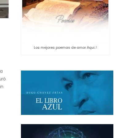
Los mejores poemas de amor Aqui..!
ta
uró
un