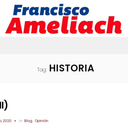
HISTORIA
Tag:
I)
o, 2020
in:
Blog
,
Opinión