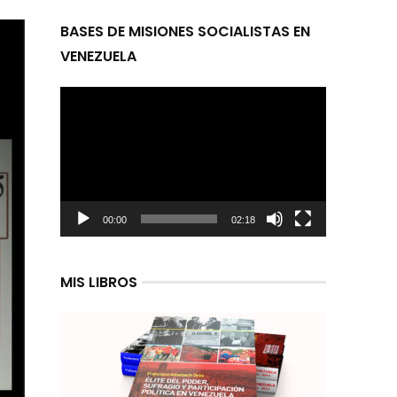
BASES DE MISIONES SOCIALISTAS EN
VENEZUELA
Reproductor
de
video
00:00
02:18
MIS LIBROS