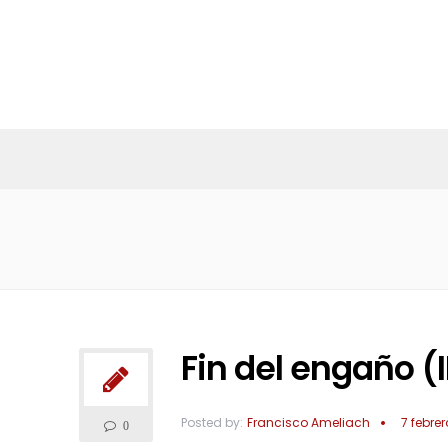
Fin del engaño (II
Posted by:
Francisco Ameliach
7 febrer
0